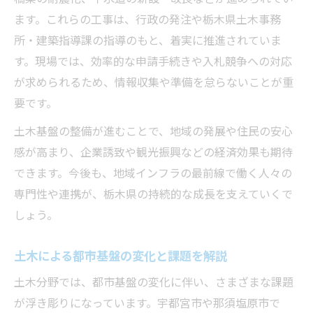
土木の経験を活かす申請手順のポイント
ます。これらの工事は、行政の発注や栃木県土木事務
土木申請を円滑にする情報収集術を解説
所・建築指導課の指導のもと、着実に推進されていま
土木現場で生まれた申請効率化の工夫
す。現場では、効率的な申請手続きや入札競争への対応
地域インフラを支える土木基盤の役割を探る
が求められるため、情報収集や準備を怠らないことが重
土木基盤が果たす地域インフラ支援の重要
要です。
性
土木基盤の整備が進むことで、地域の発展や住民の安心
土木の観点から見る地域基盤強化の秘訣
感が高まり、企業誘致や観光振興などの経済効果も期待
土木工事が地域インフラ維持に果たす役割
できます。今後も、地域インフラの最前線で働く人々の
土木基盤と生活インフラの密接な関係性
専門性や連携が、栃木県の持続的な成長を支えていくで
しょう。
土木視点で考える地域インフラ発展の鍵
行政手続きで役立つ土木情報の集め方
土木による都市基盤の変化と課題を解説
土木申請に役立つ情報収集のコツを紹介
土木分野では、都市基盤の変化に伴い、さまざまな課題
土木基盤に関する公式資料の探し方ガイド
が浮き彫りになっています。宇都宮市や那須塩原市で
土木情報を効率よく集めるためのポイント