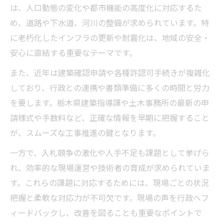
は、人口動態の変化や都市機能の高度化に対応するた
土木事務所活用による情報収集の実践法
め、道路や下水道、河川の整備が求められています。特
土木分野で重宝する行政資料の見極め方
に老朽化したインフラの更新や耐震化は、地域の安全・
建築確認申請を円滑にする土木のポイント
安心に直結する重要なテーマです。
土木基盤が建築確認申請を支える理由
また、近年は建築確認申請や各種許認可手続きが複雑化
土木分野で押さえるべき申請のポイント
しており、行政との連携や書類準備に多くの時間と労力
土木工事と建築確認の連携強化法
を要します。栃木県建築指導課や土木事務所の最新の申
土木視点で失敗しない申請手順を解説
請様式や手数料など、正確な情報を早期に把握すること
が、スムーズな工事推進の鍵となります。
土木基盤の知恵で申請を効率化する方法
一方で、入札競争の激化や人手不足も課題として挙げら
れ、効率的な現場運営や技術者の育成が求められていま
す。これらの課題に対応するためには、現場ごとの状況
把握と柔軟な対応力が不可欠です。現場の声を行政へフ
ィードバックし、改善を図ることも重要なポイントで