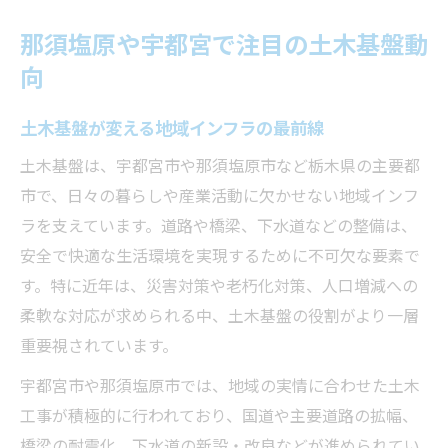
土木の観点から見る地域インフラ整備の最新事
那須塩原や宇都宮で注目の土木基盤動
例
向
土木によるインフラ整備の注目事例を紹介
土木基盤と最新インフラ整備の連携ポイン
土木基盤が変える地域インフラの最前線
ト
土木基盤は、宇都宮市や那須塩原市など栃木県の主要都
土木現場で活かされる先進的な取り組みと
市で、日々の暮らしや産業活動に欠かせない地域インフ
は
ラを支えています。道路や橋梁、下水道などの整備は、
土木基盤整備に見る効率化の具体例を解説
安全で快適な生活環境を実現するために不可欠な要素で
す。特に近年は、災害対策や老朽化対策、人口増減への
土木工事が支えるインフラの新しい形
柔軟な対応が求められる中、土木基盤の役割がより一層
効率的に申請進めるための土木基盤の知恵
重要視されています。
土木分野で効率的に申請を進める方法
宇都宮市や那須塩原市では、地域の実情に合わせた土木
土木基盤の知識が申請ミス削減に役立つ理
工事が積極的に行われており、国道や主要道路の拡幅、
由
橋梁の耐震化、下水道の新設・改良などが進められてい