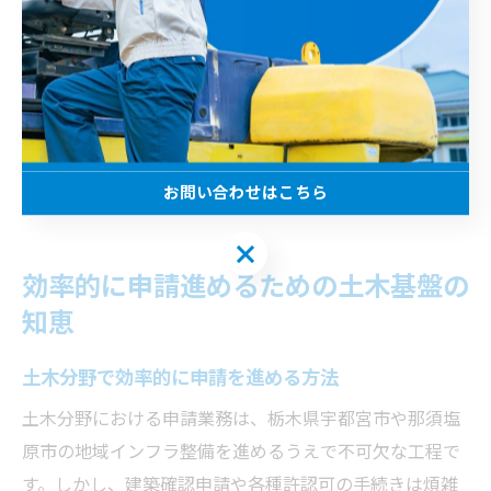
ワークの整備などがその例です。これにより、地域住民
の安全と快適な暮らしが守られています。
今後も土木基盤を活用したインフラ整備は、地域ごとの
課題解決や新たな価値創出に貢献していくでしょう。持
続可能で強靭なまちづくりを目指し、土木工事の新しい
形が求められています。
お問い合わせはこちら
お問い合わせはこちら
効率的に申請進めるための土木基盤の
知恵
土木分野で効率的に申請を進める方法
土木分野における申請業務は、栃木県宇都宮市や那須塩
原市の地域インフラ整備を進めるうえで不可欠な工程で
す。しかし、建築確認申請や各種許認可の手続きは煩雑