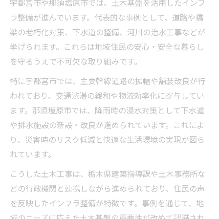
宇都宮市や那須塩原市では、土木基盤を活用したインフ
ラ整備が進んでいます。代表的な事例として、道路や橋
梁の老朽化対策、下水道の整備、河川の治水工事などが
挙げられます。これらは地域住民の安心・安全な暮らし
を守るうえで不可欠な取り組みです。
特に宇都宮市では、主要幹線道路の拡幅や舗装改良が行
われており、交通渋滞の緩和や物流効率化に寄与してい
ます。那須塩原市では、降雨時の浸水対策として下水道
や排水施設の新設・改良が進められています。これによ
り、災害時のリスク低減と快適な生活環境の実現が図ら
れています。
こうした土木工事は、栃木県建築指導課や土木事務所な
どの行政機関と連携しながら進められており、住民の声
を反映したインフラ整備が特徴です。事例を通じて、地
域のニーズに応えた土木基盤の重要性が改めて認識され