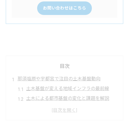
お問い合わせはこちら
目次
那須塩原や宇都宮で注目の土木基盤動向
土木基盤が変える地域インフラの最前線
土木による都市基盤の変化と課題を解説
土木視点で見る那須塩原・宇都宮の成長
土木の新技術が地域整備に与える影響とは
土木基盤の進化が暮らしに与えるメリット