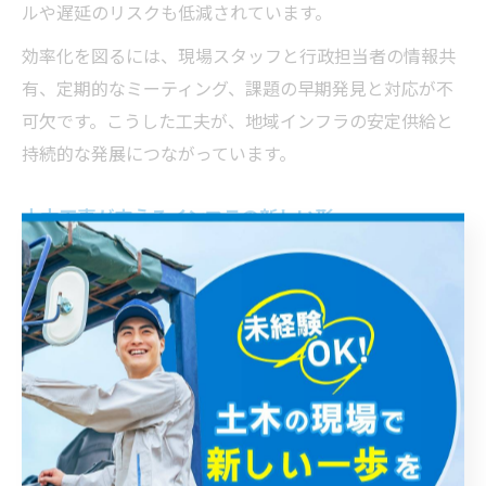
ルや遅延のリスクも低減されています。
効率化を図るには、現場スタッフと行政担当者の情報共
有、定期的なミーティング、課題の早期発見と対応が不
可欠です。こうした工夫が、地域インフラの安定供給と
持続的な発展につながっています。
土木工事が支えるインフラの新しい形
土木工事は、単なるインフラ整備にとどまらず、地域社
会の未来を形作る重要な役割を担っています。宇都宮市
や那須塩原市では、環境負荷を抑えたエコロジー志向の
土木工事や、防災・減災を意識したインフラ整備が進行
中です。
たとえば、雨水の有効活用を図る排水施設や、強靭な構
造を持つ橋梁、災害時に迅速な対応が可能な道路ネット