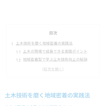
目次
土木技術を磨く地域密着の実践法
土木の現場で成長できる実践ポイント
地域密着型で学ぶ土木技術向上の秘訣
土木経験ゼロから始める技術習得法
土木技術研修で得られる実践的スキル
土木業界で長く働くための基礎作り
キャリアアップを叶える土木スキル向上術
土木技術を磨く地域密着の実践法
土木スキル向上でキャリアアップ実現