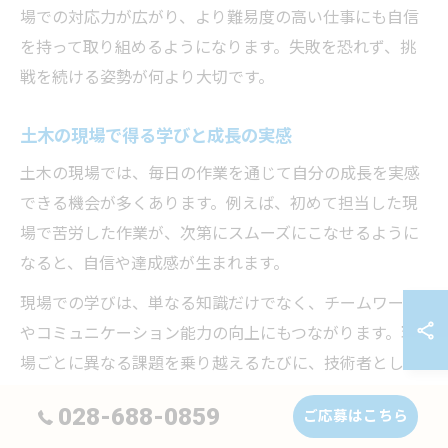
場での対応力が広がり、より難易度の高い仕事にも自信
を持って取り組めるようになります。失敗を恐れず、挑
戦を続ける姿勢が何より大切です。
土木の現場で得る学びと成長の実感
土木の現場では、毎日の作業を通じて自分の成長を実感
できる機会が多くあります。例えば、初めて担当した現
場で苦労した作業が、次第にスムーズにこなせるように
なると、自信や達成感が生まれます。
現場での学びは、単なる知識だけでなく、チームワーク
やコミュニケーション能力の向上にもつながります。現
場ごとに異なる課題を乗り越えるたびに、技術者として
の幅が広がり、将来のキャリアアップにも役立つ貴重な
028-688-0859
ご応募はこちら
財産となります。