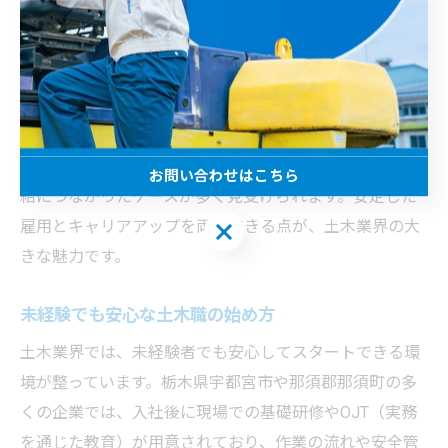
す。このため、資格や実務経験を積んだ技術者は、長期
的に安定した雇用が期待できます。実際に、地域密着型
の企業では、社員一人ひとりの技術向上を支援し、安定
した職場環境を提供しています。
例として、未経験から研修制度を活用して基礎技術を習
得し、現場での評価が高まったことで、正社員登用や昇
お問い合わせはこちら
給につながったケースが多く見受けられます。安定した
雇用とキャリアアップを両立できる点が、土木業界の大
お問い合わせはこちら
きな魅力です。
未経験でも安心な土木職の始め方
土木業界では、未経験者でも安心してスタートできる環
境が整っています。栃木県宇都宮市や那須郡那須町の多
くの企業では、入社後に現場での基礎研修やOJT（実務
を通じた教育）が用意されており、作業の流れや安全管