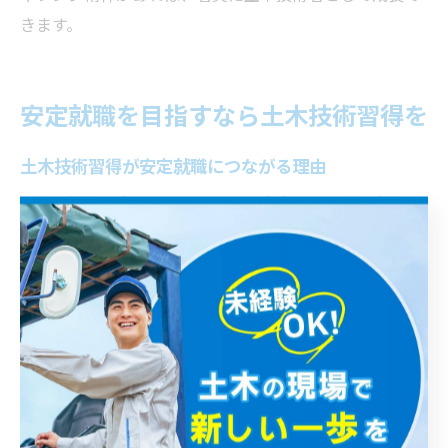
きます。
安定就職を目指すなら土木技術習得を
土木技術習得が安定就職につながる理由
土木の技術を身につけることは、安定した就職に直結し
ます。栃木県宇都宮市や那須郡那須町では、都市インフ
ラの整備や公共事業が継続的に行われており、土木技術
者の需要は常に高い水準にあります。人口減少や高齢化
により、若手人材の確保が急務となっているため、技術
を持つ人材は即戦力として歓迎される傾向が強いです。
また、土木分野は景気の動向に左右されにくく、インフ
ラ整備や災害復旧など社会に不可欠な役割を担っていま