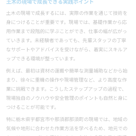
土木の現場で成長できる実践ポイント
キャリア形成に役立つ土木技術の磨き方
土木の現場経験が収入アップに直結
土木の現場で成長するには、実際の作業を通じて技術を
身につけることが重要です。現場では、基礎作業から応
資格取得で広がる土木キャリアの道
用作業まで段階的に学ぶことができ、仕事の幅が広がっ
土木技術者を目指すための学びの進め方
ていきます。未経験者であっても、先輩スタッフの丁寧
安定就職を目指すなら土木技術習得を
なサポートやアドバイスを受けながら、着実にスキルア
土木技術習得が安定就職につながる理由
ップできる環境が整っています。
未経験でも安心な土木職の始め方
例えば、最初は資材の運搬や簡単な測量補助などから始
土木の仕事で安定した生活を実現する方法
まり、徐々に重機の操作や現場管理など、より高度な作
土木技術を活かして長く働くコツ
業に挑戦できます。こうしたステップアップの過程で、
土木分野で生かせる資格とキャリア設計
現場独自のノウハウや安全管理のポイントも自然と身に
現場で活きる土木の力を高める秘訣
つけることが可能です。
土木現場で役立つ実践力の養い方
特に栃木県宇都宮市や那須郡那須町の現場では、地域の
現場経験で磨く土木技術の具体例
気候や地形に合わせた作業方法を学べるため、地元での