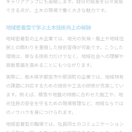
土木の現場で求められる判断力アップ術
キャリアアップにも直結します。自分の成長を日々実感
できる点が、土木の現場で働く大きな魅力です。
安全意識が土木力向上につながる理由
土木業界で評価される現場対応力とは
地域密着型で学ぶ土木技術向上の秘訣
経験を活かした土木技術成長のポイント
地域密着型の土木企業では、地元の気候・風土や地域住
現場経験が土木技術の成長を加速させる
民との関わりを重視した技術習得が可能です。こうした
土木分野で活きる経験活用術の紹介
環境は、単なる技術力だけでなく、地域社会への理解や
経験者が語る土木技術上達の秘訣
貢献意識を高めることにもつながります。
土木の現場で得る学びと成長の実感
実際に、栃木県宇都宮市や那須町の企業では、地域特有
土木経験をキャリアアップに活かす方法
の課題に対応するための技術や工法の研修が充実してい
土木分野の新たな可能性を探る実践例
ます。例えば、積雪や地盤の特徴に合わせた施工や、地
土木分野で広がる新たなキャリアの形
元住民の安全を守るための現場管理など、地域ならでは
革新的な土木技術導入の実践現場
のノウハウを身につけられます。
土木業界の未来を切り拓く挑戦事例
地域密着型の職場では、社員同士のコミュニケーション
土木分野の新技術を現場で体験する