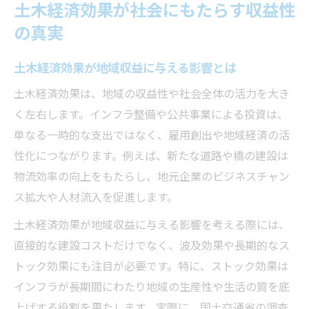
土木経済効果が社会にもたらす収益性
土木投資が雇用や生活の質に与える効果
の真実
実例でひも解くインフラ投資とストック効果
土木のストック効果を実例から学ぶポイン
土木経済効果が地域収益に与える影響とは
ト
土木経済効果は、地域の収益性や社会全体の活力を大き
インフラ投資で得られる長期的な経済効果
く左右します。インフラ整備や公共事業による投資は、
国土交通省が示すストック効果の概要
単なる一時的な支出ではなく、雇用創出や地域経済の活
実際の土木事例に見るストック効果の具体
性化につながります。例えば、新たな道路や橋の建設は
例
物流効率の向上をもたらし、地元企業のビジネスチャン
ス拡大や人材流入を促進します。
土木経済効果が地域に残す資産価値とは
フロー効果とストック効果の違いを徹底解説
土木経済効果が地域収益に与える影響を考える際には、
直接的な建設コストだけでなく、波及効果や長期的なス
土木業界で注目されるフロー効果の特徴
トック効果にも注目が必要です。特に、ストック効果は
ストック効果とフロー効果の基本的な違い
インフラが長期間にわたり地域の生産性や生活の質を底
土木工事による経済循環の仕組みを解説
上げする役割を果たします。実際に、国土交通省の調査