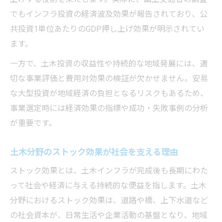
心理学から見るフロー効果の意味とは
でもインフラ投資の経済波及効果が報告されており、公
ストック効果がもたらす長期安定の要因
共投資1単位あたりのGDP押し上げ効果が明示されてい
収益につながる土木工事の波及効果とは
ます。
土木工事がもたらす経済波及効果の全体像
一方で、土木投資の収益性や持続的な地域発展には、適
インフラ投資が生産性向上に寄与する理由
切な事業評価と費用対効果の検証が欠かせません。安易
雇用創出と土木の経済効果の関係性
な大型投資が地域経済の負担となるリスクもあるため、
土木経済効果の波及が地域社会に与える利
事業選定時には経済効果の指標や成功・失敗事例の分析
点
が重要です。
土木分野で見込める収益拡大のメカニズム
土木分野のストック効果が社会を支える理由
経済効果を支える土木分野の役割を探る
ストック効果とは、土木インフラが完成後も長期にわた
土木分野が担う経済効果の重要な役割とは
って社会や経済に与える持続的な便益を指します。土木
インフラ整備と土木の社会的価値を整理
分野におけるストック効果は、道路や橋、上下水道など
土木業界における若手減少の背景を分析
の社会資本が、日常生活や企業活動の基盤となり、地域