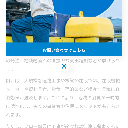
フロー効果とストック効果の違いを徹
底解説
土木業界で注目されるフロー効果の特徴
土木業界におけるフロー効果とは、インフラ投資や土木
工事がもたらす短期的な経済波及効果を指します。具体
お問い合わせはこちら
的には、工事期間中に発生する雇用の創出や関連産業へ
の発注、地域経済への直接的な支出増加などが挙げられ
お問い合わせはこちら
ます。
例えば、大規模な道路工事や橋梁の建設では、建設機械
メーカーや資材業者、飲食・宿泊業など様々な業種に経
済効果が波及します。これにより、地域の消費が一時的
に活性化し、多くの事業者や住民にメリットがもたらさ
れます。
ただし、フロー効果は工事が終われば急速に収束するた