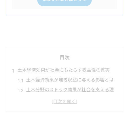
目次
土木経済効果が社会にもたらす収益性の真実
土木経済効果が地域収益に与える影響とは
土木分野のストック効果が社会を支える理
由
フロー効果とストック効果の実際の違いを
解説
土木経済効果の評価指標と収益化の視点