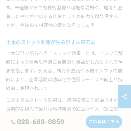
す。未経験からでも技術習得が可能な現場や、地域と密
着したやりがいのある仕事としての魅力を再発信するこ
とが、今後の人材確保の鍵となるでしょう。
土木のストック効果が生み出す未来志向
土木分野で語られる「ストック効果」とは、インフラ整
備によって社会や経済に長期的な便益がもたらされる現
象を指します。例えば、新たな道路や水道インフラの整
備により、企業活動の効率化や住民サービスの向上が持
続的に実現されます。
このようなストック効果は、初期投資こそ必要ですが、
長期的な視点で見れば地域経済の底上げや人口定住促
進、さらには災害対応力の強化など、未来志向の社会づ
028-688-0859
ご応募はこちら
くりに不可欠な役割を担っています。国土交通省の資料