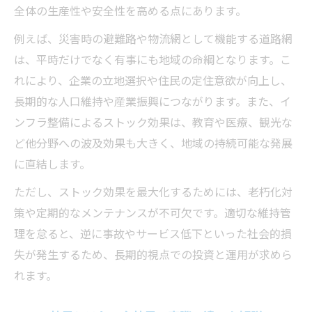
土木のストック効果が生み出す未来志向
全体の生産性や安全性を高める点にあります。
収益性向上に寄与する土木分野の特徴
例えば、災害時の避難路や物流網として機能する道路網
インフラ整備が未来を変える理由を読み解く
は、平時だけでなく有事にも地域の命綱となります。こ
土木インフラ整備が地域の未来を築く根拠
れにより、企業の立地選択や住民の定住意欲が向上し、
ストック効果が持続可能な発展につながる
長期的な人口維持や産業振興につながります。また、イ
理由
ンフラ整備によるストック効果は、教育や医療、観光な
土木分野が描く新しい経済循環モデル
ど他分野への波及効果も大きく、地域の持続可能な発展
若手不足を乗り越える土木業界の展望
に直結します。
インフラ整備と生活の質向上の関連性
ただし、ストック効果を最大化するためには、老朽化対
策や定期的なメンテナンスが不可欠です。適切な維持管
理を怠ると、逆に事故やサービス低下といった社会的損
失が発生するため、長期的視点での投資と運用が求めら
れます。