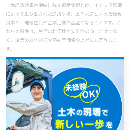
土木経済効果が地域に残す資産価値とは、インフラ整備
によって生み出された道路や橋、上下水道といった社会
資本が、地域住民や企業活動の基盤となることです。こ
れらの資産は、生活の利便性や安全性の向上だけでな
く、企業の立地選択や不動産価値の上昇にも寄与しま
す。
たとえば、新たな高速道路の開通によって沿線地域の地
価が上昇し、商業施設や住宅開発が活発化した例があり
ます。また、災害に強いインフラ整備は、将来的な復旧
コストの削減や人口定住の促進につながります。土木経
済効果を資産価値として捉え、長期的な地域発展の視点
で投資判断を行うことが重要です。